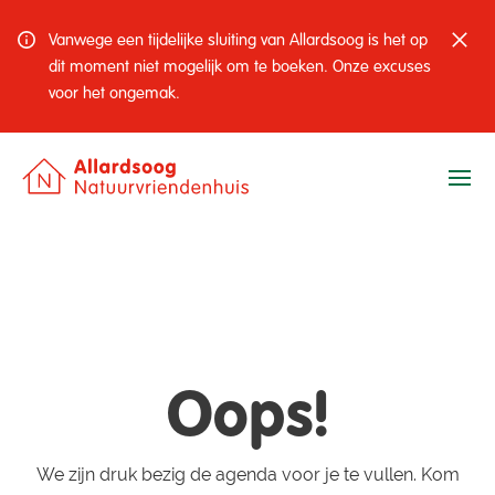
Vanwege een tijdelijke sluiting van Allardsoog is het op
dit moment niet mogelijk om te boeken. Onze excuses
voor het ongemak.
Ope
Oops!
We zijn druk bezig de agenda voor je te vullen. Kom